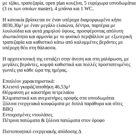
με τζάκι, τραπεζαρία, open plan κουζίνα, 5 ευρύχωρα υπνοδωμάτια
(3 εκ των οποίων master), 4 μπάνια και 1 WC.
Η κατοικία βρίσκεται σε έναν υπέροχα διαμορφωμένο κήπο
8030,30μ² με έναν μεγάλο ελαιώνα, δέντρα, παρτέρια με
λουλούδια και φυτά χαμηλού ύψους, προσφέροντας απόλυτη
ιδιωτικότητα και αρμονία με το φυσικό περιβάλλον με εξωτερική
τραπεζαρία και καθιστικό κάτω από καλυμμένες βεράντες με
υπέροχη θέα στη θάλασσα.
Η αρχιτεκτονική της εστιάζει στην άνεση και στη χαλάρωση, με
μεγάλες βεράντες, κομψά καθιστικά και πολλές προστατευμένες
γωνιές για κάθε ώρα της ημέρας.
Επιπλέον χαρακτηριστικά:
Κλειστό γκαράζ/αποθήκη 46,53μ²
Θέρμανση με καυστήρα πετρελαίου
Κλιματιστικά και ανεμιστήρες οροφής στα υπνοδωμάτια
Ξύλινα ενεργειακά κουφώματα με διπλά παράθυρα και σίτες
BBQ
Εντοιχισμένες ντουλάπες
Πέτρινα πατώματα & ξύλινα πατώματα στον όροφο
Πιστοποιητικό ενεργειακής απόδοσης Δ