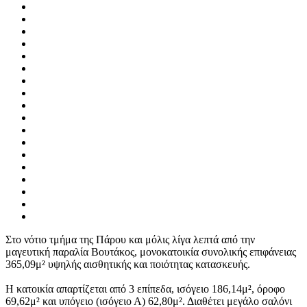
Στο νότιο τμήμα της Πάρου και μόλις λίγα λεπτά από την
μαγευτική παραλία Βουτάκος, μονοκατοικία συνολικής επιφάνειας
365,09μ² υψηλής αισθητικής και ποιότητας κατασκευής.
Η κατοικία απαρτίζεται από 3 επίπεδα, ισόγειο 186,14μ², όροφο
69,62μ² και υπόγειο (ισόγειο Α) 62,80μ². Διαθέτει μεγάλο σαλόνι